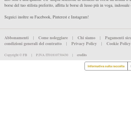
borse del tuo stilista preferito, affitta le borse di lusso più in voga, indossal
Seguici inoltre su Facebook, Pinterest e Instagram!
Abbonamenti
Come noleggiare
Chi siamo
Pagamenti sic
|
|
|
condizioni generali del contratto
Privacy Policy
Cookie Polic
|
|
Copyright © FB
|
P.IVA IT01810730430
|
credits
Informativa sulla raccolta