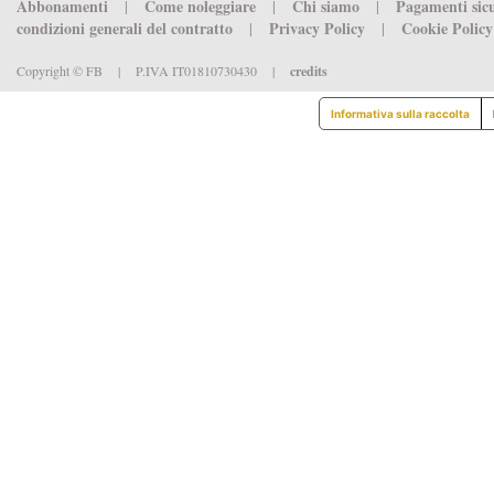
Abbonamenti
Come noleggiare
Chi siamo
Pagamenti sic
|
|
|
condizioni generali del contratto
Privacy Policy
Cookie Polic
|
|
Copyright © FB
|
P.IVA IT01810730430
|
credits
Informativa sulla raccolta