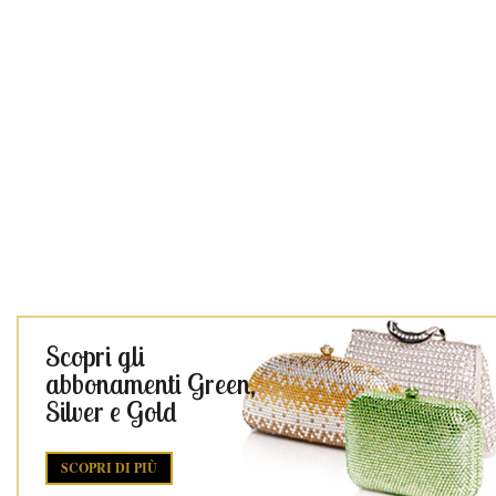
Scopri gli
abbonamenti Green,
Silver e Gold
SCOPRI DI PIÙ